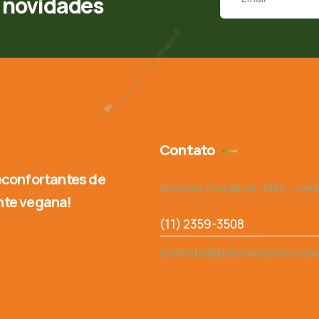
s novidades
Contato
reconfortantes de
Alameda Campinas, 1060 - Jardim
nte vegana!
(11) 2359-3508
contato@boboemporio.com