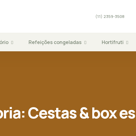
(11) 2359-3508
ório
Refeições congeladas
Hortifruti
ria:
Cestas & box es