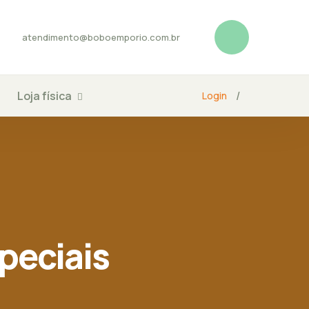
atendimento@boboemporio.com.br
Loja física
/
Login
peciais