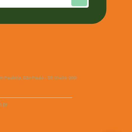
 Paulista, São Paulo - SP, 01404-200
.br