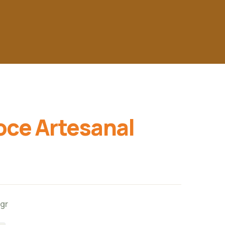
oce Artesanal
gr