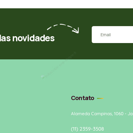
das novidades
Contato
Alameda Campinas, 1060 - Jar
(11) 2359-3508