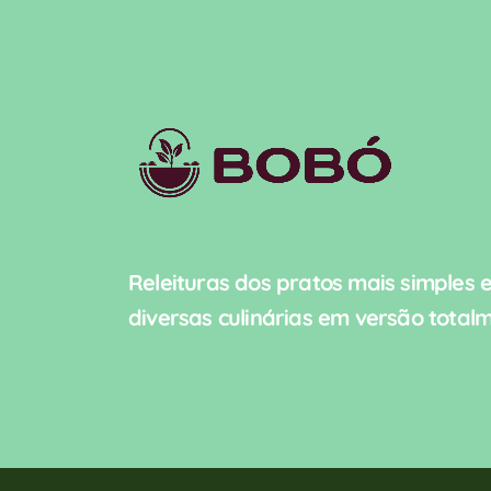
Releituras dos pratos mais simples 
diversas culinárias em versão total