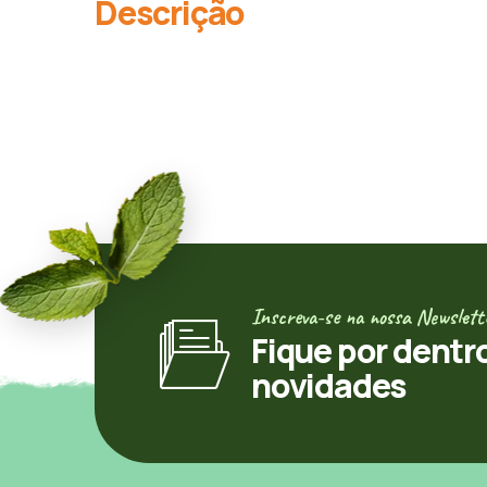
Descrição
Inscreva-se na nossa Newslett
Fique por dentr
novidades