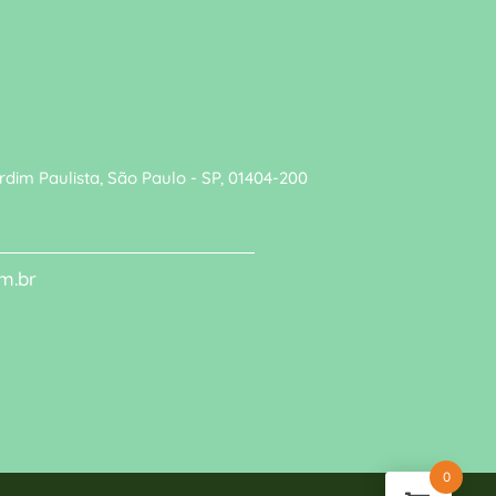
dim Paulista, São Paulo - SP, 01404-200
m.br
0