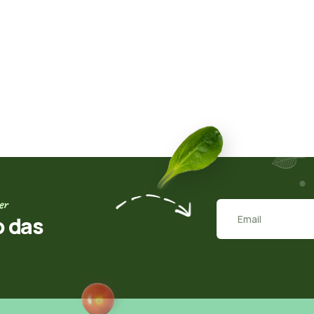
er
o das