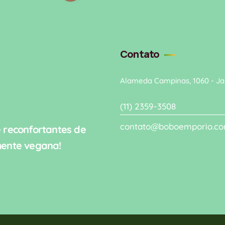
Contato
Alameda Campinas, 1060 - Jar
(11) 2359-3508
contato@boboemporio.co
e reconfortantes de
mente vegana!