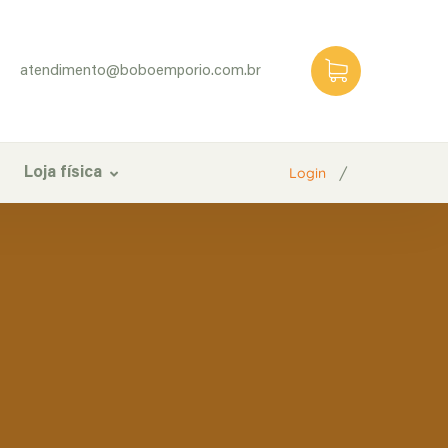
atendimento@boboemporio.com.br
/
Login
Loja física