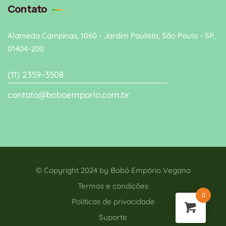
Contato
Alameda Campinas, 1060 - Jardim Paulista, São Paulo - SP,
01404-200
(11) 2359-3508
contato@boboemporio.com.br
© Copyright 2024 by
Bobó Empório Vegano
Termos e condições
0
Políticas de privacidade
Suporte