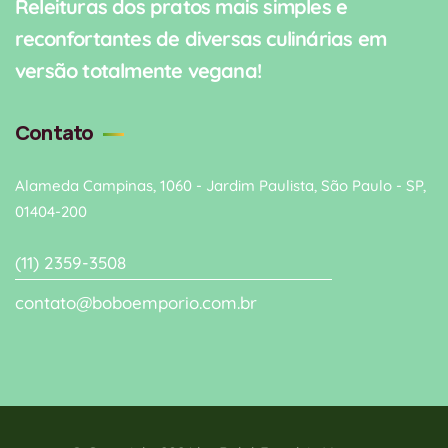
Releituras dos pratos mais simples e
reconfortantes de diversas culinárias em
versão totalmente vegana!
Contato
Alameda Campinas, 1060 - Jardim Paulista, São Paulo - SP,
01404-200
(11) 2359-3508
contato@boboemporio.com.br