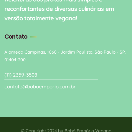
reconfortantes de diversas culinárias em
versão totalmente vegana!
Contato
Alameda Campinas, 1060 - Jardim Paulista, São Paulo - SP,
01404-200
(11) 2359-3508
contato@boboemporio.com.br
© Copyright 2024 by
Bobó Empório Vegano