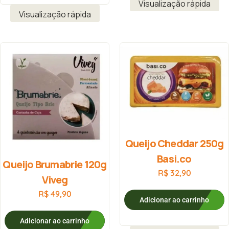
Visualização rápida
Visualização rápida
Queijo Cheddar 250g
Basi.co
Queijo Brumabrie 120g
R$
32,90
Viveg
R$
49,90
Adicionar ao carrinho
Adicionar ao carrinho